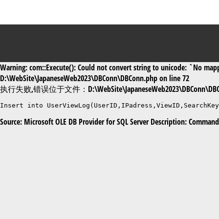
Warning: com::Execute(): Could not convert string to unicode: `No mappi
D:\WebSite\JapaneseWeb2023\DBConn\DBConn.php on line 72
执行失败,错误位于文件：D:\WebSite\JapaneseWeb2023\DBConn\DBC
Insert into UserViewLog(UserID,IPadress,ViewID,SearchKe
Source: Microsoft OLE DB Provider for SQL Server Description: Command