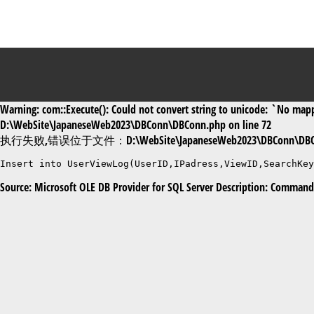
Warning: com::Execute(): Could not convert string to unicode: `No mappi
D:\WebSite\JapaneseWeb2023\DBConn\DBConn.php on line 72
执行失败,错误位于文件：D:\WebSite\JapaneseWeb2023\DBConn\DBC
Insert into UserViewLog(UserID,IPadress,ViewID,SearchKe
Source: Microsoft OLE DB Provider for SQL Server Description: Command